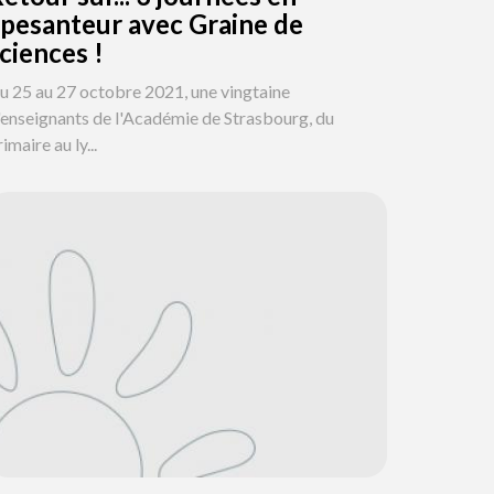
pesanteur avec Graine de
ciences !
u 25 au 27 octobre 2021, une vingtaine
'enseignants de l'Académie de Strasbourg, du
imaire au ly...