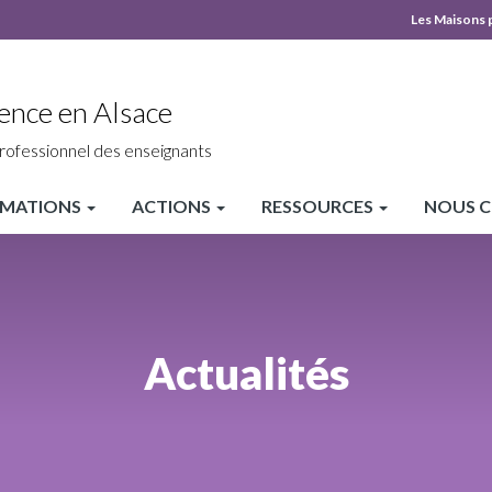
Les Maisons 
MPLS
Top
ence en Alsace
heade
rofessionnel des enseignants
MATIONS
ACTIONS
RESSOURCES
NOUS 
Actualités