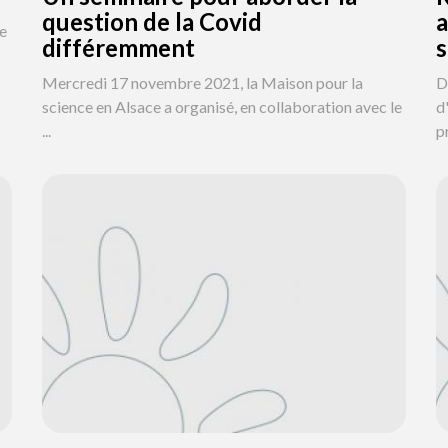
question de la Covid
a
ce
différemment
s
Mercredi 17 novembre 2021, la Maison pour la
D
science en Alsace a organisé, en collaboration avec le
d
...
pr