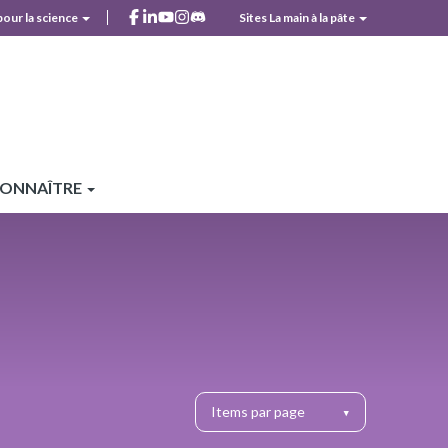
facebook
linkedin
youtube
instagram
discord
pour la science
Sites La main à la pâte
r
CONNAÎTRE
Items par page