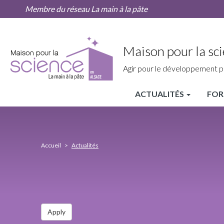
Actualités
Aller
Membre du réseau La main à la pâte
au
contenu
principal
Maison pour la sci
Agir pour le développement p
ACTUALITÉS
FOR
MPLS
Alsace
Nav
Accueil
Actualités
principale
Apply