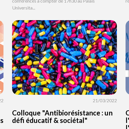
conférences à compter de 17h30 au Palais
r
Universita...
22
21/03/2022
Colloque "Antibiorésistance : un
C
es
défi éducatif & sociétal"
l
l