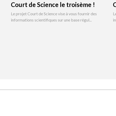
Court de Science le troisème !
C
Le projet Court de Science vise à vous fournir des
L
informations scientifiques sur une base régul...
i