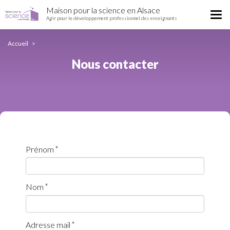
Nous
Aller
Maison pour la science en Alsace
contacter
Tog
au
Agir pour le développement professionnel des enseignants
nav
contenu
principal
Accueil
Nous contacter
Prénom
Nom
Adresse mail