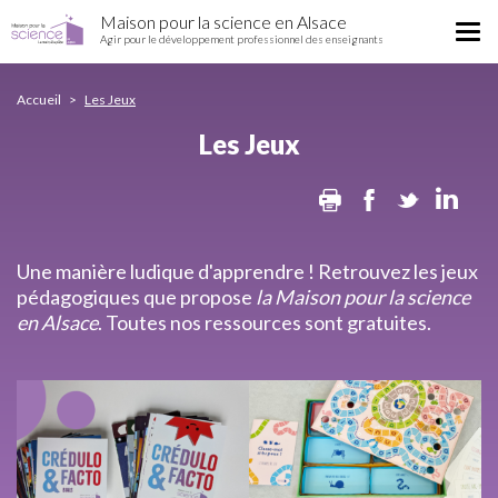
Les
Aller
Maison pour la science en Alsace
Jeux
Tog
au
Agir pour le développement professionnel des enseignants
nav
contenu
principal
Accueil
Les Jeux
Les Jeux
Print
Facebook
Twitter
Lin
Une manière ludique d'apprendre ! Retrouvez les jeux
pédagogiques que propose
la Maison pour la science
en Alsace
. Toutes nos ressources sont gratuites.