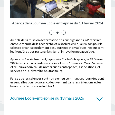
r 2024
Aperçu de la Journée Ecole entreprise du 13 février 2024
Aperç
Au delà de sa mission de formation des enseignant·es, à l'interface
entre le monde de la recherche et la société civile, la Maison pour la
science organise également des Journées thématiques, repoussant
les frontières des partenariats dans l'innovation pédagogique.
Après son 1er événement, la journée Ecole-Entreprise, le 13 février
2024 - le prochain rendez-vous aura lieu le 18 mars 2026 au Vaisseau
et réunira à nouveau de nombreuses entreprises, associations, et
services de l'Université de Strasbourg.
Parce que les sciences sont notre enjeu commun, ces journées sont
essentielles pour avancer collectivement dans les réflexions et les
besoins de l'éducation du futur !
Journée Ecole-entreprise du 18 mars 2026