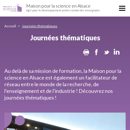
Journées
Aller
Maison pour la science en Alsace
thématiques
Tog
au
Agir pour le développement professionnel des enseignants
nav
contenu
principal
Accueil
Journées thématiques
Journées thématiques
Print
Facebook
Twitter
Lin
Au delà de sa mission de formation, la Maison pour la
science en Alsace est également un facilitateur de
réseau entre le monde de la recherche, de
l'enseignement et de l'industrie ! Découvrez nos
journées thématiques !