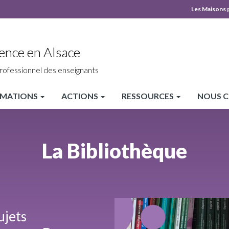
Les Maisons 
MPLS
Top
ence en Alsace
heade
rofessionnel des enseignants
MATIONS
ACTIONS
RESSOURCES
NOUS 
La Bibliothèque
ujets