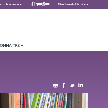
facebook
linkedin
youtube
instagram
discord
pour la science
Sites La main à la pâte
r
CONNAÎTRE
Print
Facebook
Twitter
Linkedin