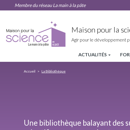
La
Aller
Membre du réseau La main à la pâte
Bibliothèque
au
contenu
principal
Maison pour la sci
Agir pour le développement p
ACTUALITÉS
FOR
MPLS
Alsace
Accueil
La Bibliothèque
Nav
principale
Une bibliothèque balayant des s