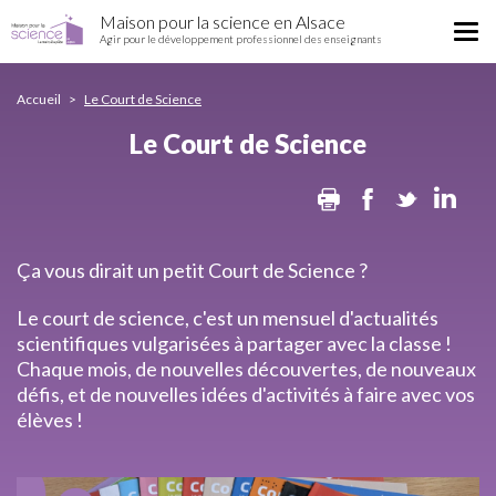
Le
Aller
Maison pour la science en Alsace
Court
Tog
au
Agir pour le développement professionnel des enseignants
de
nav
contenu
Science
principal
Accueil
Le Court de Science
Le Court de Science
Print
Facebook
Twitter
Lin
Ça vous dirait un petit Court de Science ?
Le court de science, c'est un mensuel d'actualités
scientifiques vulgarisées à partager avec la classe !
Chaque mois, de nouvelles découvertes, de nouveaux
défis, et de nouvelles idées d'activités à faire avec vos
élèves !