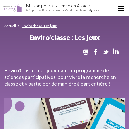
Enviro'classe
Aller
Maison pour la science en Alsace
:
Tog
au
Agir pour le développement professionnel des enseignants
Les
nav
contenu
jeux
principal
Accueil
Enviro'classe : Les jeux
Enviro'classe : Les jeux
Print
Facebook
Twitter
Lin
Enviro'Classe : des jeux dans un programme de
sciences participatives, pour vivre la recherche en
classe et y participer de manière à part entière !