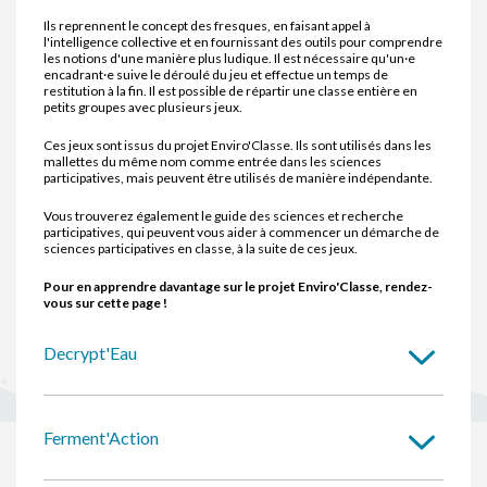
Ils reprennent le concept des fresques,
en faisant appel à
l'intelligence collective et en fournissant des outils pour comprendre
les notions d'une manière plus ludique. Il est nécessaire qu'un·e
encadrant·e suive le déroulé du jeu et effectue un temps de
restitution à la fin. Il est possible de répartir une classe entière en
petits groupes avec plusieurs jeux.
Ces jeux sont issus du projet Enviro'Classe. Ils sont utilisés dans les
mallettes du même nom comme entrée dans les sciences
participatives, mais peuvent être utilisés de manière indépendante.
Vous trouverez également le guide des sciences et recherche
participatives, qui peuvent vous aider à commencer un démarche de
sciences participatives en classe, à la suite de ces jeux.
Pour en apprendre davantage sur le projet Enviro'Classe, rendez-
vous sur cette page !
Decrypt'Eau
Ferment'Action