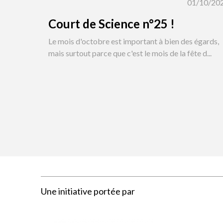
01/10/20
Court de Science n°25 !
Le mois d'octobre est important à bien des égards,
mais surtout parce que c'est le mois de la fête d...
Pagination
Une initiative portée par