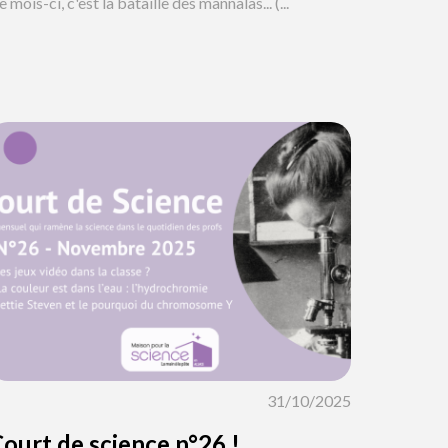
 mois-ci, c'est la bataille des mannalas... (...
31/10/2025
ourt de science n°26 !