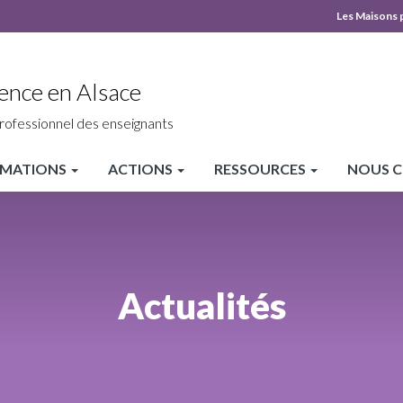
Les Maisons 
MPLS
Top
ence en Alsace
heade
rofessionnel des enseignants
MATIONS
ACTIONS
RESSOURCES
NOUS 
Actualités