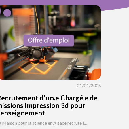
21/01/2026
ecrutement d'un.e Chargé.e de
issions Impression 3d pour
'enseignement
a Maison pour la science en Alsace recrute !...