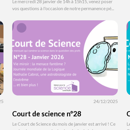
Le mercredi 28 janvier de 14h à 15h15, venez poser
vos questions à l'occasion de notre permanence pé...
25
24/12/2025
Court de science n°28
C
Le Court de Science du mois de janvier est arrivé ! Ce
L