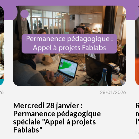
26
28/01/2026
Mercredi 28 janvier :
R
Permanence pédagogique
m
spéciale "Appel à projets
l
Fablabs"
L