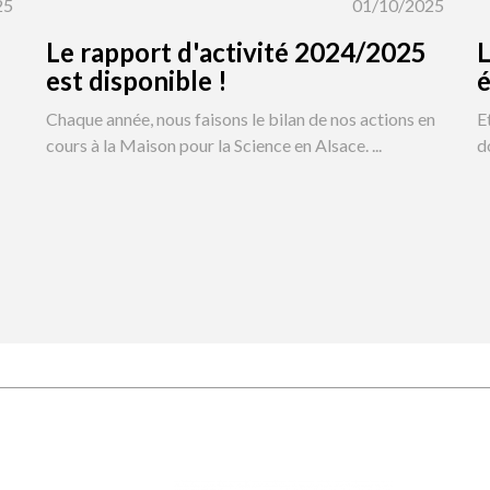
25
01/10/2025
Le rapport d'activité 2024/2025
L
est disponible !
é
Chaque année, nous faisons le bilan de nos actions en
E
cours à la Maison pour la Science en Alsace. ...
d