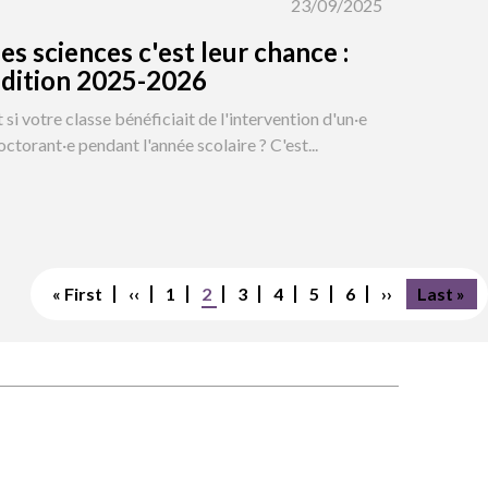
23/09/2025
es sciences c'est leur chance :
dition 2025-2026
t si votre classe bénéficiait de l'intervention d'un·e
octorant·e pendant l'année scolaire ? C'est...
Première
« First
Page
‹‹
Page
1
Page
2
Page
3
Page
4
Page
5
Page
6
Page
››
Dernièr
Last »
page
précédente
courante
suivante
page