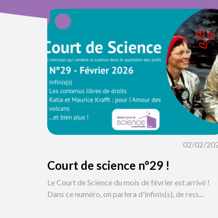
02/02/20
Court de science n°29 !
Le Court de Science du mois de février est arrivé !
Dans ce numéro, on parlera d'infinis(s), de ress...