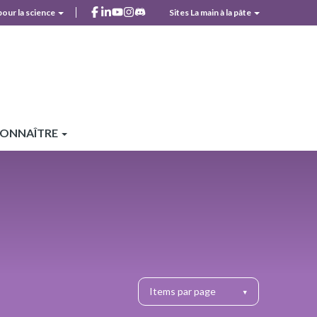
facebook
linkedin
youtube
instagram
discord
pour la science
Sites La main à la pâte
r
CONNAÎTRE
Items par page