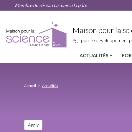
Actualités
Aller
Membre du réseau La main à la pâte
au
contenu
principal
Maison pour la sci
Agir pour le développement p
ACTUALITÉS
FOR
MPLS
Alsace
Nav
Accueil
Actualités
principale
Apply