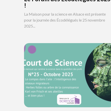
!
La Maison pour la science en Alsace est présente
pour la journée des Écodélégués le 25 novembre
2025...