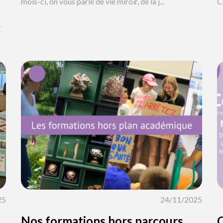
mois-ci, on vous parle de vie miroir, de la j...
Ce
r
25
24/11/2025
Nos formations hors parcours
C