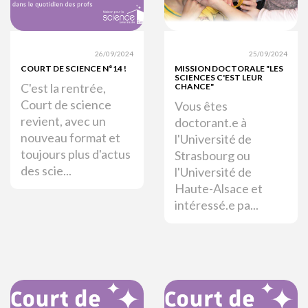
26/09/2024
25/09/2024
COURT DE SCIENCE N°14 !
MISSION DOCTORALE "LES
SCIENCES C'EST LEUR
C'est la rentrée,
CHANCE"
Court de science
Vous êtes
revient, avec un
doctorant.e à
nouveau format et
l'Université de
toujours plus d'actus
Strasbourg ou
des scie...
l'Université de
Haute-Alsace et
intéressé.e pa...