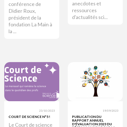
anecdotes et
conférence de
ressources
Didier Roux,
d'actualités sci...
président de la
fondation La Main à
la ...
23/10/2023
19/09/2023
COURT DE SCIENCE N°5 !
PUBLICATION DU
RAPPORT ANNUEL
Le Court de science
D'ÉVALUATION 2023 DU