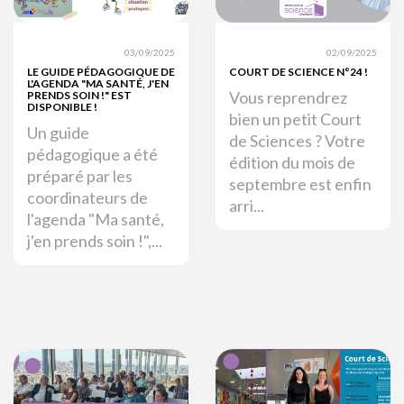
03/09/2025
02/09/2025
LE GUIDE PÉDAGOGIQUE DE
COURT DE SCIENCE N°24 !
L'AGENDA "MA SANTÉ, J'EN
Vous reprendrez
PRENDS SOIN !" EST
DISPONIBLE !
bien un petit Court
Un guide
de Sciences ? Votre
pédagogique a été
édition du mois de
préparé par les
septembre est enfin
coordinateurs de
arri...
l'agenda "Ma santé,
j'en prends soin !",...