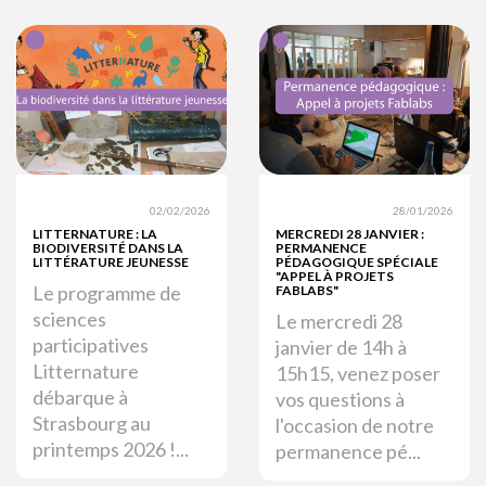
02/02/2026
28/01/2026
LITTERNATURE : LA
MERCREDI 28 JANVIER :
BIODIVERSITÉ DANS LA
PERMANENCE
LITTÉRATURE JEUNESSE
PÉDAGOGIQUE SPÉCIALE
"APPEL À PROJETS
Le programme de
FABLABS"
sciences
Le mercredi 28
participatives
janvier de 14h à
Litternature
15h15, venez poser
débarque à
vos questions à
Strasbourg au
l'occasion de notre
printemps 2026 !...
permanence pé...