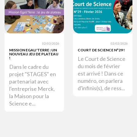
02/03/2026
02/02/2026
MISSION EGALI'TERRE : UN
COURT DE SCIENCE N°29 !
NOUVEAU JEU DE PLATEAU
Le Court de Science
!
du mois de février
Dans le cadre du
est arrivé ! Dans ce
projet "STAGES" en
numéro, on parlera
partenariat avec
d'infinis(s), de ress...
l'entreprise Merck,
la Maison pour la
Science e...