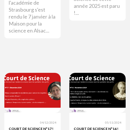
l'académie de
année 2025 est paru
Strasbourg s'est
!...
rendu le 7 janvier à la
Maison pour la
science en Alsac...
04/12/2024
05/11/2024
COURT DE SCIENCE N°17 !
COURT DE SCIENCE N°16 !