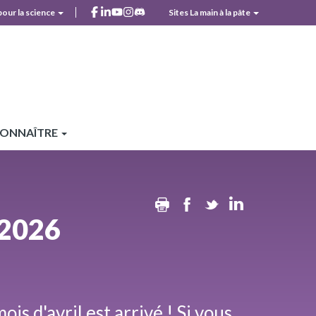
facebook
linkedin
youtube
instagram
discord
pour la science
Sites La main à la pâte
r
CONNAÎTRE
Print
Facebook
Twitter
Linkedin
 2026
is d'avril est arrivé ! Si vous