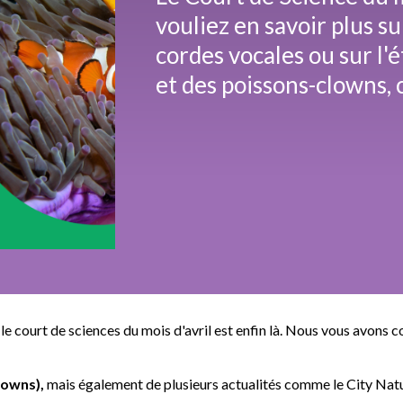
vouliez en savoir plus s
cordes vocales ou sur l
et des poissons-clowns, c
le court de sciences du mois d'avril est enfin là. Nous vous avons 
lowns),
mais également de plusieurs actualités comme le City Natur