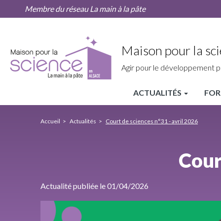
Court
Aller
Membre du réseau La main à la pâte
de
au
sciences
contenu
n°31
principal
-
Maison pour la sci
avril
2026
Agir pour le développement p
ACTUALITÉS
FOR
MPLS
Alsace
Accueil
Actualités
Court de sciences n°31 - avril 2026
Nav
principale
Cour
Actualité publiée le 01/04/2026