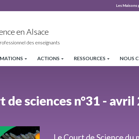
Les Maisons 
MPLS
Top
ence en Alsace
heade
rofessionnel des enseignants
MATIONS
ACTIONS
RESSOURCES
NOUS 
t de sciences n°31 - avril
Le Court de Science du mo