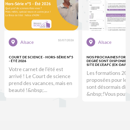
10/07/2026
Alsace
Alsace
COURT DE SCIENCE - HORS-SÉRIE N°5
NOS PROCHAINES FORM
- ÉTÉ 2026
DEGRÉ SONT DISPONIBLE
SITE DE L'EAFC (EX-DAFOR
Votre carnet de l'été est
Les formations 20
arrivé ! Le Court de science
proposées pour le 
prend des vacances, mais en
sont désormais dis
beauté !&nbsp;...
&nbsp;!Vous pouvez