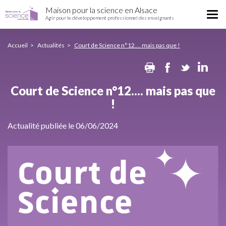
Court
Aller
Maison pour la science en Alsace
de
Tog
au
Agir pour le développement professionnel des enseignants
Science
nav
contenu
n°12....
principal
mais
Accueil
Actualités
Court de Science n°12.... mais pas que !
pas
Print
Facebook
Twitte
Li
que
!
Court de Science n°12.... mais pas que
!
Actualité publiée le 06/06/2024