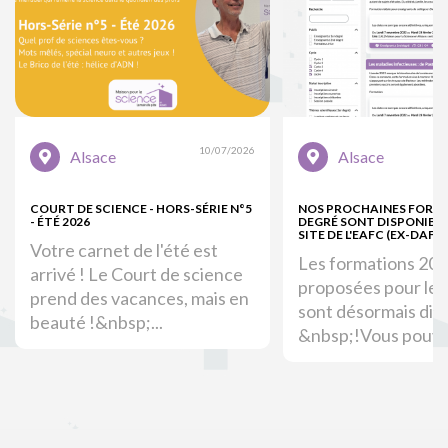
10/07/2026
Alsace
Alsace
COURT DE SCIENCE - HORS-SÉRIE N°5
NOS PROCHAINES FORM
- ÉTÉ 2026
DEGRÉ SONT DISPONIBLE
SITE DE L'EAFC (EX-DAFOR
Votre carnet de l'été est
Les formations 20
arrivé ! Le Court de science
proposées pour le 
prend des vacances, mais en
sont désormais dis
beauté !&nbsp;...
&nbsp;!Vous pouvez