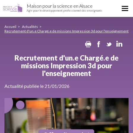
Recrutement
Aller
Maison pour la science en Alsace
d'un.e
Tog
au
Agir pour le développement professionnel des enseignants
Chargé.e
nav
contenu
de
principal
missions
Accueil
Actualités
Recrutement d'un.e Chargé.e de missions Impression 3d pour l'enseignement
Impression
3d
Print
Facebook
Twitte
Li
pour
l'enseignement
Recrutement d'un.e Chargé.e de
missions Impression 3d pour
l'enseignement
Actualité publiée le 21/01/2026