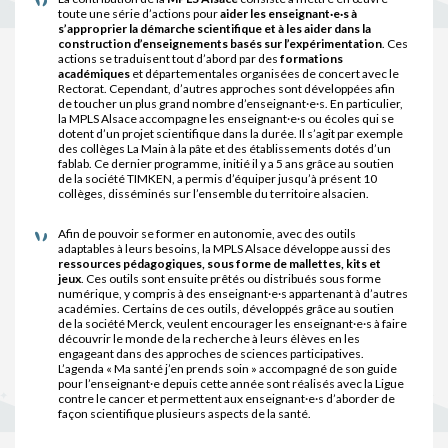
toute une série d’actions pour
aider les enseignant·e·s à
s’approprier la démarche scientifique et à les aider dans la
construction d’enseignements basés sur l’expérimentation
. Ces
actions se traduisent tout d’abord par des
formations
académiques
et départementales organisées de concert avec le
Rectorat. Cependant, d’autres approches sont développées afin
de toucher un plus grand nombre d’enseignant·e·s. En particulier,
la MPLS Alsace accompagne les enseignant·e·s ou écoles qui se
dotent d’un projet scientifique dans la durée. Il s’agit par exemple
des collèges La Main à la pâte et des établissements dotés d’un
fablab. Ce dernier programme, initié il y a 5 ans grâce au soutien
de la société TIMKEN, a permis d’équiper jusqu’à présent 10
collèges, disséminés sur l’ensemble du territoire alsacien.
Afin de pouvoir se former en autonomie, avec des outils
adaptables à leurs besoins, la MPLS Alsace développe aussi des
ressources pédagogiques, sous forme de mallettes, kits et
jeux
. Ces outils sont ensuite prêtés ou distribués sous forme
numérique, y compris à des enseignant·e·s appartenant à d’autres
académies. Certains de ces outils, développés grâce au soutien
de la société Merck, veulent encourager les enseignant·e·s à faire
découvrir le monde de la recherche à leurs élèves en les
engageant dans des approches de sciences participatives.
L’agenda « Ma santé j’en prends soin » accompagné de son guide
pour l’enseignant·e depuis cette année sont réalisés avec la Ligue
contre le cancer et permettent aux enseignant·e·s d’aborder de
façon scientifique plusieurs aspects de la santé.