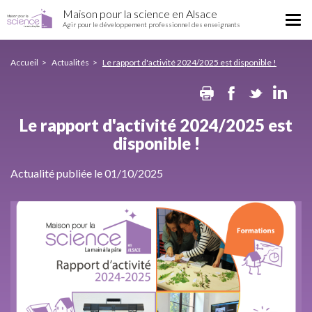
Le
Aller
Maison pour la science en Alsace
rapport
Tog
au
Agir pour le développement professionnel des enseignants
d'activité
nav
contenu
2024/2025
principal
est
Accueil
Actualités
Le rapport d'activité 2024/2025 est disponible !
disponible
Print
Facebook
Twitte
Li
!
Le rapport d'activité 2024/2025 est
disponible !
Actualité publiée le 01/10/2025