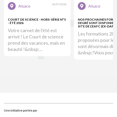
10/07/2026
Alsace
Alsace
COURT DE SCIENCE - HORS-SÉRIE N°5
NOS PROCHAINES FORM
- ÉTÉ 2026
DEGRÉ SONT DISPONIBLE
SITE DE L'EAFC (EX-DAFOR
Votre carnet de l'été est
Les formations 20
arrivé ! Le Court de science
proposées pour le 
prend des vacances, mais en
sont désormais dis
beauté !&nbsp;...
&nbsp;!Vous pouvez
Une initiative portée par