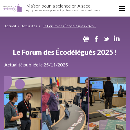
Le
Aller
Maison pour la science en Alsace
Forum
Tog
au
Agir pour le développement professionnel des enseignants
des
nav
contenu
Écodélégués
principal
2025
Accueil
Actualités
Le Forum des Écodélégués 2025 !
!
Print
Facebook
Twitte
Li
Le Forum des Écodélégués 2025 !
Actualité publiée le 25/11/2025