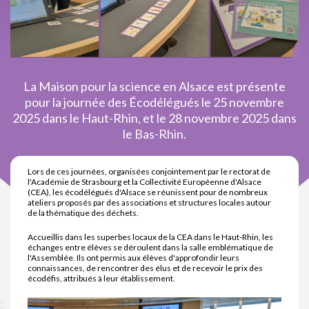
La Maison pour la science en Alsace est présente
pour la journée des Écodélégués le 25 novembre
2025 dans le Haut-Rhin, et le 28 novembre 2025 dans
le Bas-Rhin.
Lors de ces journées, organisées conjointement par le rectorat de
l'Académie de Strasbourg et la Collectivité Européenne d'Alsace
(CEA), les écodélégués d'Alsace se réunissent pour de nombreux
ateliers proposés par des associations et structures locales autour
de la thématique des déchets.
Accueillis dans les superbes locaux de la CEA dans le Haut-Rhin, les
échanges entre élèves se déroulent dans la salle emblématique de
l'Assemblée. Ils ont permis aux élèves d'approfondir leurs
connaissances, de rencontrer des élus et de recevoir le prix des
écodéfis, attribués à leur établissement.