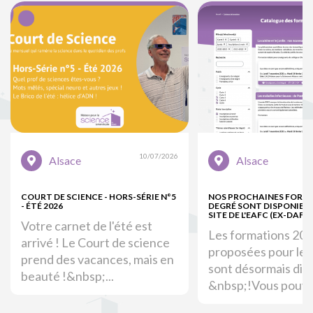
10/07/2026
Alsace
Alsace
COURT DE SCIENCE - HORS-SÉRIE N°5
NOS PROCHAINES FORM
- ÉTÉ 2026
DEGRÉ SONT DISPONIBLE
SITE DE L'EAFC (EX-DAFOR
Votre carnet de l'été est
Les formations 20
arrivé ! Le Court de science
proposées pour le 
prend des vacances, mais en
sont désormais dis
beauté !&nbsp;...
&nbsp;!Vous pouvez