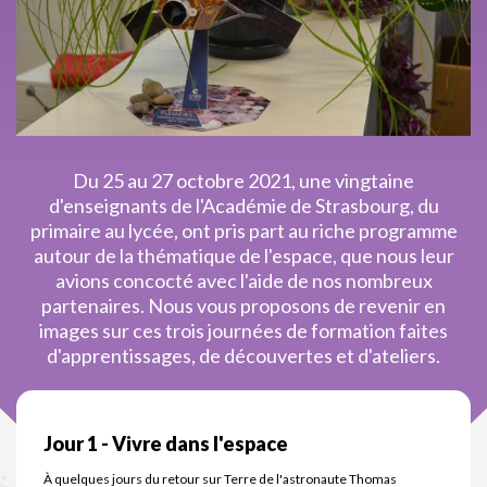
Du 25 au 27 octobre 2021, une vingtaine
d'enseignants de l'Académie de Strasbourg, du
primaire au lycée, ont pris part au riche programme
autour de la thématique de l'espace, que nous leur
avions concocté avec l'aide de nos nombreux
partenaires. Nous vous proposons de revenir en
images sur ces trois journées de formation faites
d'apprentissages, de découvertes et d'ateliers.
Jour 1 - Vivre dans l'espace
À quelques jours du retour sur Terre de l'astronaute Thomas