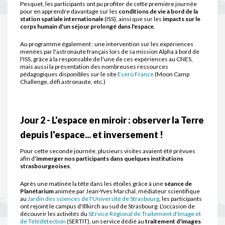
Pesquet, les participants ont pu profiter de cette première journée
pour en apprendre davantage sur les
conditions de vie à bord de la
station spatiale internationale
(ISS), ainsi que sur les
impacts sur le
corps humain d'un séjour prolongé dans l'espace
.
Au programme également : une intervention sur les expériences
menées par l'astronaute français lors de sa mission Alpha à bord de
l'ISS, grâce à la responsable de l'une de ces expériences au CNES,
mais aussi la présentation des nombreuses ressources
pédagogiques disponibles sur le site
Esero France
(Moon Camp
Challenge, défi astronaute, etc.)
Jour 2 - L'espace en miroir : observer la Terre
depuis l'espace... et inversement !
Pour cette seconde journée, plusieurs visites avaient été prévues
afin d'
immerger nos participants dans quelques institutions
strasbourgeoises
.
Après une matinée la tête dans les étoiles grâce à une
séance de
Planétarium
animée par Jean-Yves Marchal, médiateur scientifique
au
Jardin des sciences de l'Université de Strasbourg
, les participants
ont rejoint le campus d'Illkirch au sud de Strasbourg. L'occasion de
découvrir les activités du
SErvice Régional de Traitement d'Image et
de Télédétection
(SERTIT), un service dédié au
traitement d'images