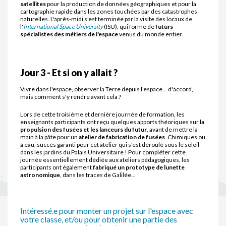
satellites
pour la production de données géographiques et pour la
cartographie rapide dans les zones touchées par des catastrophes
naturelles. L'après-midi s'est terminée par la visite des locaux de
l'
International Space University
(ISU), qui forme de
futurs
spécialistes des métiers de l'espace
venus du monde entier.
Jour 3 - Et si on y allait ?
Vivre dans l'espace, observer la Terre depuis l'espace... d'accord,
mais comment s'y rendre avant cela ?
Lors de cette troisième et dernière journée de formation, les
enseignants participants ont reçu quelques apports théoriques sur
la
propulsion des fusées et les lanceurs du futur
, avant de mettre la
main à la pâte pour un
atelier de fabrication de fusées
. Chimiques ou
à eau, succès garanti pour cet atelier qui s'est déroulé sous le soleil
dans les jardins du Palais Universitaire ! Pour compléter cette
journée essentiellement dédiée aux ateliers pédagogiques, les
participants ont également
fabriqué un prototype de lunette
astronomique
, dans les traces de Galilée...
Intéressé.e pour monter un projet sur l'espace avec
votre classe, et/ou pour obtenir une partie des