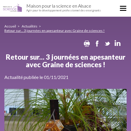
Retour
Aller
Maison pour la science en Alsace
sur...
Tog
au
Agir pour le développement professionnel des enseignants
3
nav
contenu
journées
principal
en
Accueil
Actualités
Retour sur... 3 journées en apesanteur avec Graine de sciences !
apesanteur
avec
Print
Facebook
Twitte
Li
Graine
de
sciences
Retour sur... 3 journées en apesanteur
!
avec Graine de sciences !
Actualité publiée le 01/11/2021