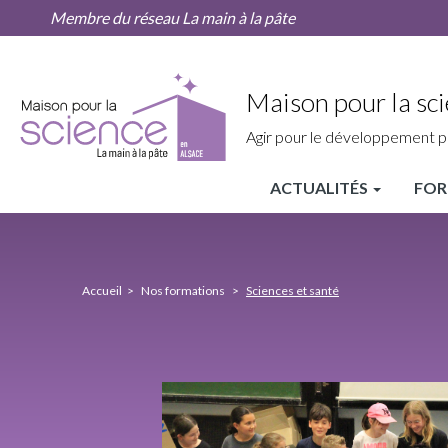
Sciences
Aller
Membre du réseau La main à la pâte
et
au
santé
contenu
principal
Maison pour la sci
Agir pour le développement p
ACTUALITÉS
FOR
MPLS
Alsace
Nav
Accueil
Nos formations
Sciences et santé
principale