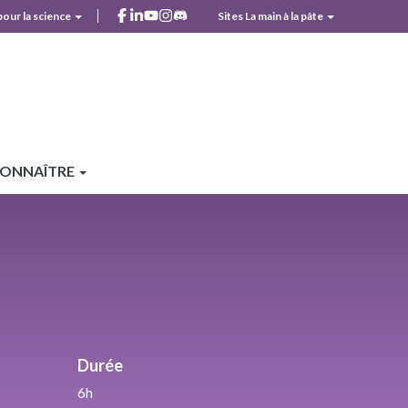
facebook
linkedin
youtube
instagram
discord
pour la science
Sites La main à la pâte
r
CONNAÎTRE
Durée
6h