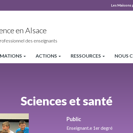
Les Maisons 
MPLS
Top
ence en Alsace
heade
rofessionnel des enseignants
MATIONS
ACTIONS
RESSOURCES
NOUS 
Sciences et santé
Public
Enseignant.e 1er degré