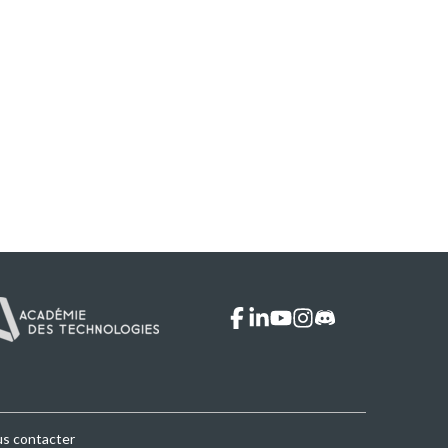
facebook
linkedin
youtube
instagram
discord
s contacter