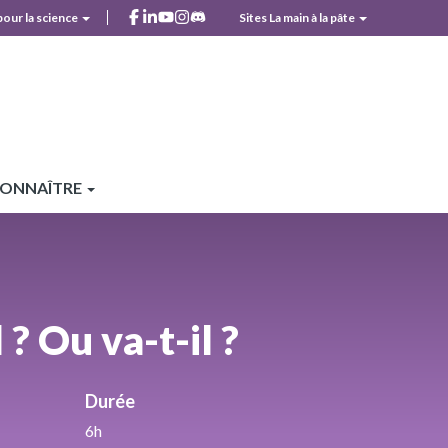
facebook
linkedin
youtube
instagram
discord
pour la science
Sites La main à la pâte
r
CONNAÎTRE
 ? Ou va-t-il ?
Durée
6h