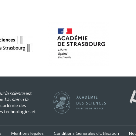
r la science
est
on
La main à la
l’Académie des
es technologies et
é
Mentions légales
Conditions Générales d'Utilisation
Nou