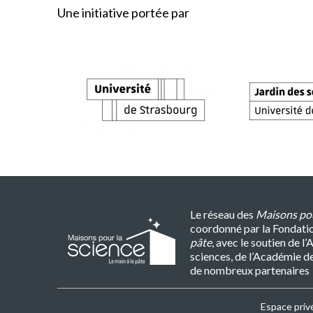
Une initiative portée par
Le réseau des
Maisons pou
coordonné par la Fondati
pâte
, avec le soutien de 
sciences, de l’Académie d
de nombreux partenaires
Espace priv