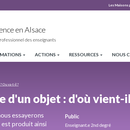
Les Maisons 
MPLS
Top
ence en Alsace
heade
rofessionnel des enseignants
MATIONS
ACTIONS
RESSOURCES
NOUS 
? Ou va-t-il ?
e d'un objet : d'où vient-il
 nous essayerons
Public
st produit ainsi
Enseignant.e 2nd degré