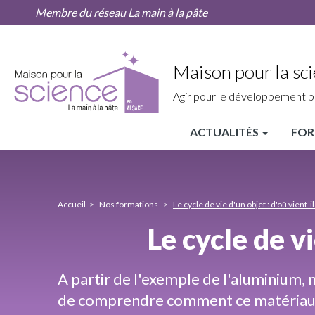
Le
Aller
Membre du réseau La main à la pâte
cycle
au
de
contenu
vie
principal
d'un
Maison pour la sci
objet
:
Agir pour le développement p
d'où
vient-
ACTUALITÉS
FOR
il
MPLS
?
Ou
Alsace
va-
t-
Nav
il
Accueil
Nos formations
Le cycle de vie d'un objet : d'où vient-il 
?
principale
Le cycle de vi
A partir de l'exemple de l'aluminium,
de comprendre comment ce matériau e