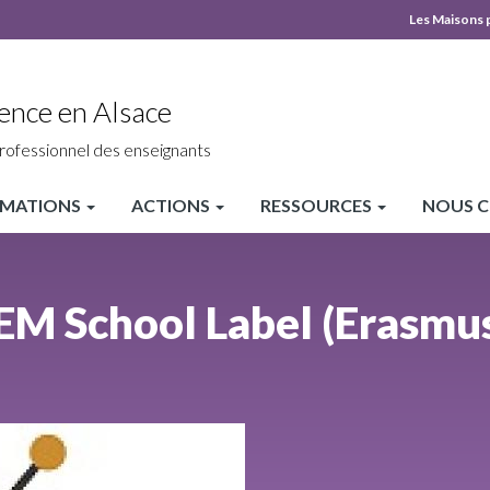
Les Maisons 
MPLS
Top
ence en Alsace
heade
rofessionnel des enseignants
MATIONS
ACTIONS
RESSOURCES
NOUS 
EM School Label (Erasmus