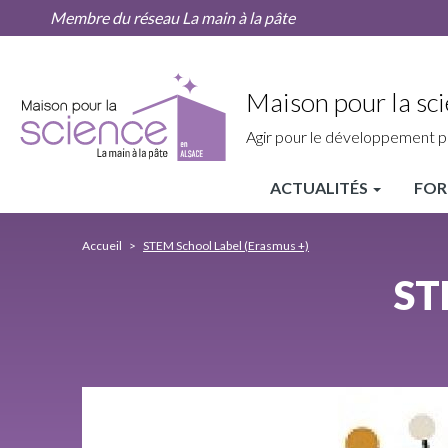
STEM
Aller
Membre du réseau La main à la pâte
School
au
Label
contenu
(Erasmus
principal
+)
Maison pour la sci
Agir pour le développement p
ACTUALITÉS
FOR
MPLS
Alsace
Accueil
STEM School Label (Erasmus +)
Nav
ST
principale