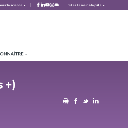
facebook
linkedin
youtube
instagram
discord
pour la science
Sites La main à la pâte
r
CONNAÎTRE
 +)
Print
Facebook
Twitter
Linkedin