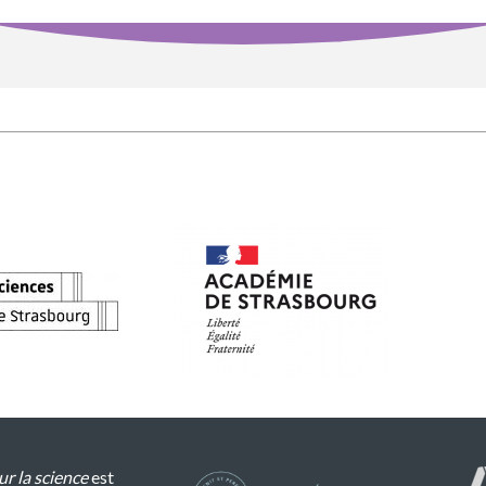
r la science
est