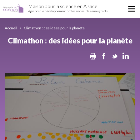
Climathon
Aller
Maison pour la science en Alsace
:
Tog
au
Agir pour le développement professionnel des enseignants
des
nav
contenu
idées
principal
pour
Accueil
Climathon : des idées pour la planète
la
Climathon : des idées pour la planète
planète
Print
Facebook
Twitter
Lin