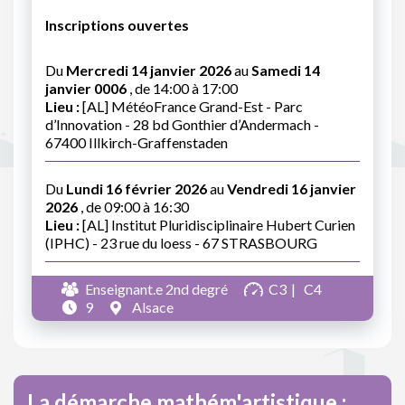
Inscriptions ouvertes
Du
Mercredi 14 janvier 2026
au
Samedi 14
janvier 0006
, de 14:00 à 17:00
Lieu :
[AL] MétéoFrance Grand-Est - Parc
d’Innovation - 28 bd Gonthier d’Andermach -
67400 Illkirch-Graffenstaden
Du
Lundi 16 février 2026
au
Vendredi 16 janvier
2026
, de 09:00 à 16:30
Lieu :
[AL] Institut Pluridisciplinaire Hubert Curien
(IPHC) - 23 rue du loess - 67 STRASBOURG
Enseignant.e 2nd degré
C3
C4
9
Alsace
La démarche mathém'artistique :