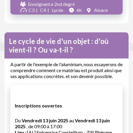
Enseignant.e 2nd degré
C3
C4
Lycée
6h
Alsace
Le cycle de vie d'un objet : d'où
vient-il ? Ou va-t-il ?
A partir de l'exemple de l'aluminium, nous essayerons de
comprendre comment ce matériau est produit ainsi que
ses applications concrètes. et son devenir possible.
Inscriptions ouvertes
Du
Vendredi 13 juin 2025
au
Vendredi 13 juin
2025
, de 09:00 à 17:00
Lieu :
[AL] Entreprise Constellium - ZIP Rhénane