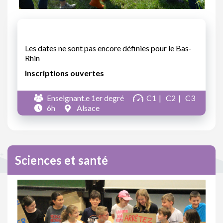
Les dates ne sont pas encore définies pour le Bas-
Rhin
Inscriptions ouvertes
Enseignant.e 1er degré
C1
C2
C3
6h
Alsace
Sciences et santé