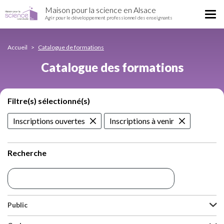
Catalogue
Aller
Maison pour la science en Alsace
des
Tog
au
Agir pour le développement professionnel des enseignants
formations
nav
contenu
principal
Accueil
Catalogue de formations
Catalogue des formations
Filtre(s) sélectionné(s)
Inscriptions ouvertes
Inscriptions à venir
Recherche
Public