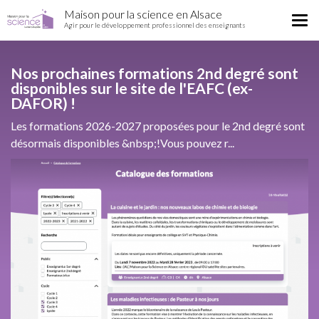
Home
Aller
Maison pour la science en Alsace
Région
Tog
au
Agir pour le développement professionnel des enseignants
nav
contenu
principal
Nos prochaines formations 2nd degré sont
disponibles sur le site de l'EAFC (ex-
DAFOR) !
Les formations 2026-2027 proposées pour le 2nd degré sont
désormais disponibles &nbsp;!Vous pouvez r...